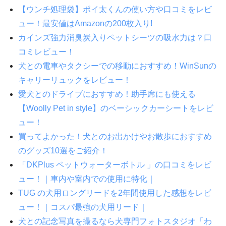
【ウンチ処理袋】ポイ太くんの使い方や口コミをレビ
ュー！最安値はAmazonの200枚入り!
カインズ強力消臭炭入りペットシーツの吸水力は？口
コミレビュー！
犬との電車やタクシーでの移動におすすめ！WinSunの
キャリーリュックをレビュー！
愛犬とのドライブにおすすめ！助手席にも使える
【Woolly Pet in style】のベーシックカーシートをレビ
ュー！
買ってよかった！犬とのお出かけやお散歩におすすめ
のグッズ10選をご紹介！
「DKPlus ペットウォーターボトル 」の口コミをレビ
ュー！｜車内や室内での使用に特化｜
TUG の犬用ロングリードを2年間使用した感想をレビ
ュー！｜コスパ最強の犬用リード｜
犬との記念写真を撮るなら犬専門フォトスタジオ「わ