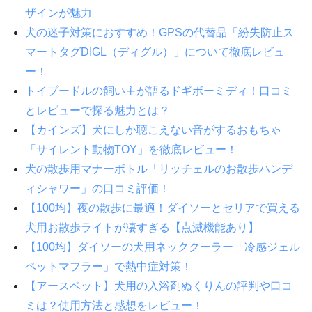
ザインが魅力
犬の迷子対策におすすめ！GPSの代替品「紛失防止ス
マートタグDIGL（ディグル）」について徹底レビュ
ー！
トイプードルの飼い主が語るドギボーミディ！口コミ
とレビューで探る魅力とは？
【カインズ】犬にしか聴こえない音がするおもちゃ
「サイレント動物TOY」を徹底レビュー！
犬の散歩用マナーボトル「リッチェルのお散歩ハンデ
ィシャワー」の口コミ評価！
【100均】夜の散歩に最適！ダイソーとセリアで買える
犬用お散歩ライトが凄すぎる【点滅機能あり】
【100均】ダイソーの犬用ネッククーラー「冷感ジェル
ペットマフラー」で熱中症対策！
【アースペット】犬用の入浴剤ぬくりんの評判や口コ
ミは？使用方法と感想をレビュー！