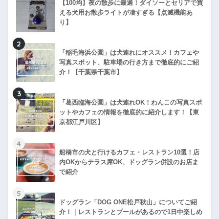
【100均】夜の散歩に最適！ダイソーとセリアで買
える犬用お散歩ライトが凄すぎる【点滅機能あ
り】
2
「稲毛海浜公園」は犬連れにオススメ！カフェや
写真スポット、駐車場の行き方まで徹底的にご紹
介！【千葉県千葉市】
3
「葛西臨海公園」は犬連れOK！わんこの写真スポ
ットやカフェの情報を徹底的に紹介します！【東
京都江戸川区】
4
船橋市の犬と行けるカフェ・レストラン10選！店
内OKからテラス席OK、ドッグラン併設のお店ま
で紹介
5
ドッグラン「DOG ONE松戸秋山」についてご紹
介！｜レストランとプールがあるので1日中楽しめ