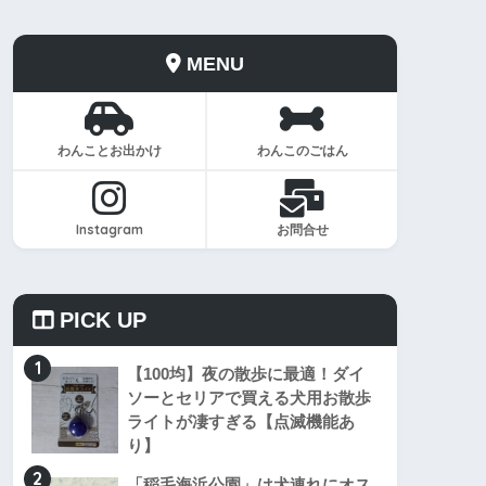
MENU
わんことお出かけ
わんこのごはん
Instagram
お問合せ
PICK UP
1
【100均】夜の散歩に最適！ダイ
ソーとセリアで買える犬用お散歩
ライトが凄すぎる【点滅機能あ
り】
2
「稲毛海浜公園」は犬連れにオス