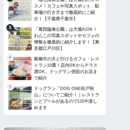
スメ！カフェや写真スポット、駐
車場の行き方まで徹底的にご紹
介！【千葉県千葉市】
3
「葛西臨海公園」は犬連れOK！
わんこの写真スポットやカフェの
情報を徹底的に紹介します！【東
京都江戸川区】
4
船橋市の犬と行けるカフェ・レス
トラン10選！店内OKからテラス
席OK、ドッグラン併設のお店ま
で紹介
5
ドッグラン「DOG ONE松戸秋
山」についてご紹介！｜レストラ
ンとプールがあるので1日中楽し
めます