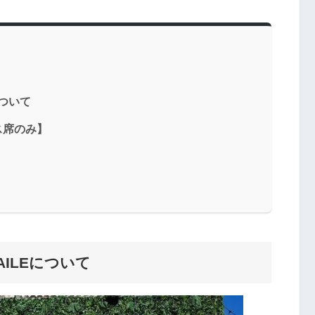
について
ラス席のみ】
AILEについて