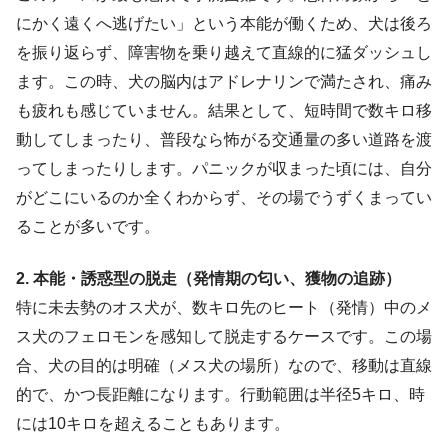
にかく遠くへ逃げたい」という本能が働くため、犬は後ろ
を振り返らず、障害物を乗り越えて直線的に猛ダッシュし
ます。この時、犬の脳内はアドレナリンで満たされ、痛み
も疲れも感じていません。結果として、短時間で数キロ移
動してしまったり、普段なら怖がる交通量の多い道路を渡
ってしまったりします。パニックが収まった頃には、自分
がどこにいるのか全くわからず、その場でうずくまってい
ることが多いです。
2. 本能・誘惑型の脱走（発情期の匂い、獲物の追跡）
特に未去勢のオス犬が、数キロ先のヒート（発情）中のメ
ス犬のフェロモンを感知して脱走するケースです。この場
合、犬の目的は明確（メス犬の場所）なので、移動は直線
的で、かつ長距離になります。行動範囲は半径5キロ、時
には10キロを超えることもあります。