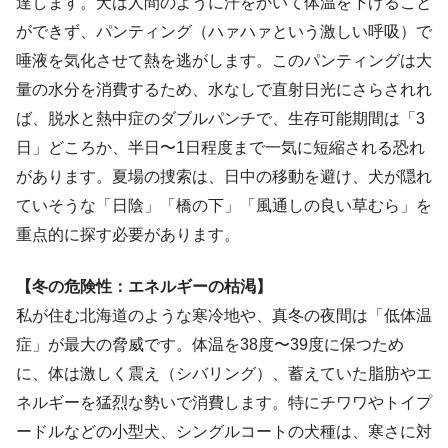
達します。犬は人間のように汗をかいて体温を下げること
ができず、パンティング（ハァハァという激しい呼吸）で
唾液を気化させて熱を逃がします。このパンティングは大
量の水分を消費するため、水なしで直射日光にさらされれ
ば、脱水と熱中症のダブルパンチで、生存可能期間は「3
日」どころか、半日〜1日程度まで一気に短縮される恐れ
があります。夏場の捜索は、日中の移動を避け、犬が隠れ
ていそうな「日陰」「橋の下」「風通しの良い草むら」を
重点的に探す必要があります。
【冬の危険性：エネルギーの枯渇】
私が住む北海道のような寒冷地や、真冬の夜間は「低体温
症」が最大の脅威です。体温を38度〜39度に保つため
に、体は激しく震え（シバリング）、蓄えていた脂肪やエ
ネルギーを猛烈な勢いで消費します。特にチワワやトイプ
ードルなどの小型犬、シングルコートの犬種は、寒さに対