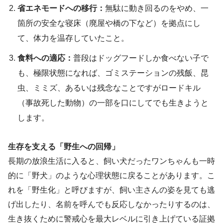
省エネモードへの移行：
無駄に動き回るのをやめ、一
箇所の安全な寝床（廃屋や橋の下など）を拠点にし
て、体力を温存していたこと。
食料への適応：
普段はドッグフードしか食べない子で
も、極限状態になれば、ゴミステーションの残飯、昆
虫、ミミズ、あるいは残念なことですがロードキル
（事故死した動物）の一部を口にしてでも生きようと
します。
生存を支える「野生への回帰」
長期の放浪生活に入ると、飼い犬だったワンちゃんも一時
的に「野犬」のような心理状態に戻ることがあります。こ
れを「野生化」と呼びますが、飼い主さんの姿を見ても逃
げ出したり、名前を呼んでも反応しなかったりするのは、
生き抜くために警戒心を最大レベルに引き上げている証拠