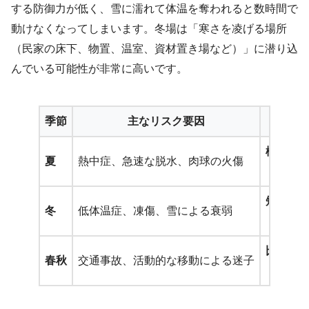
する防御力が低く、雪に濡れて体温を奪われると数時間で
動けなくなってしまいます。冬場は「寒さを凌げる場所
（民家の床下、物置、温室、資材置き場など）」に潜り込
んでいる可能性が非常に高いです。
季節
主なリスク要因
生
極めて
夏
熱中症、急速な脱水、肉球の火傷
（数時間
短い
冬
低体温症、凍傷、雪による衰弱
（被毛
比較的
春秋
交通事故、活動的な移動による迷子
（数日