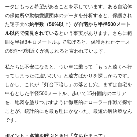
ータはもっと希望があることを示しています。ある自治体
の保健所や動物愛護団体のデータを分析すると、保護され
た迷子犬の
約半数（50%以上）が自宅から半径500メート
ル以内で発見されている
という事実があります。さらに範
囲を半径3キロメートルまで広げると、保護されたケース
の8割〜9割近くが含まれると言われています。
私たちは不安になると、つい車に乗って「もっと遠くへ行
ってしまったに違いない」と遠方ばかりを探しがちです。
しかし、これが「灯台下暗し」の落とし穴。まずは自宅を
中心とした半径500メートル、歩いて15分圏内のエリア
を、地図を塗りつぶすように徹底的にローラー作戦で探す
ことが、統計的にも最も理にかなった、最短の解決策なん
です。
ポイント：名前を呼ぶときは「立ち止まって」