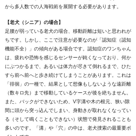
から多人数での人海戦術を展開する必要があります。
【老犬（シニア）の場合】
足腰が弱っている老犬の場合、移動距離は短いと思われが
ちです。しかし、ここで注意が必要なのが「認知症（認知
機能不全）」の傾向がある場合です。認知症のワンちゃん
は、疲れや恐怖を感じるセンサーが鈍くなっており、何か
にぶつかるまで、あるいは体力が尽きて倒れるまで、ひた
すら前へ前へと歩き続けてしまうことがあります。これは
「徘徊」の一種で、結果として想像もしないような遠距離
（数キロ先）まで移動しているケースが後を絶ちません。
また、バックができないため、V字溝や木の根元、狭い隙
間に頭から突っ込んでしまい、身動きが取れなくなってい
る（そして鳴くこともできない）状態で発見されることも
多いのです。「溝」や「穴」の中は、老犬捜索の最重要ポ