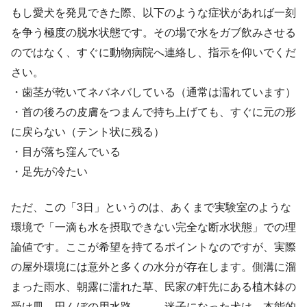
もし愛犬を発見できた際、以下のような症状があれば一刻
を争う極度の脱水状態です。その場で水をガブ飲みさせる
のではなく、すぐに動物病院へ連絡し、指示を仰いでくだ
さい。
・歯茎が乾いてネバネバしている（通常は濡れています）
・首の後ろの皮膚をつまんで持ち上げても、すぐに元の形
に戻らない（テント状に残る）
・目が落ち窪んでいる
・足先が冷たい
ただ、この「3日」というのは、あくまで実験室のような
環境で「一滴も水を摂取できない完全な断水状態」での理
論値です。ここが希望を持てるポイントなのですが、実際
の屋外環境には意外と多くの水分が存在します。側溝に溜
まった雨水、朝露に濡れた草、民家の軒先にある植木鉢の
受け皿、田んぼの用水路……。迷子になった犬は、本能的