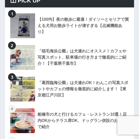
PICK UP
1
【100均】夜の散歩に最適！ダイソーとセリアで買
える犬用お散歩ライトが凄すぎる【点滅機能あ
り】
2
「稲毛海浜公園」は犬連れにオススメ！カフェや
写真スポット、駐車場の行き方まで徹底的にご紹
介！【千葉県千葉市】
3
「葛西臨海公園」は犬連れOK！わんこの写真スポ
ットやカフェの情報を徹底的に紹介します！【東
京都江戸川区】
4
船橋市の犬と行けるカフェ・レストラン10選！店
内OKからテラス席OK、ドッグラン併設のお店ま
で紹介