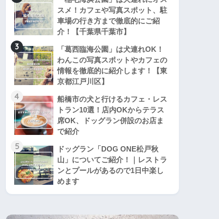
スメ！カフェや写真スポット、駐
車場の行き方まで徹底的にご紹
介！【千葉県千葉市】
3
「葛西臨海公園」は犬連れOK！
わんこの写真スポットやカフェの
情報を徹底的に紹介します！【東
京都江戸川区】
4
船橋市の犬と行けるカフェ・レス
トラン10選！店内OKからテラス
席OK、ドッグラン併設のお店ま
で紹介
5
ドッグラン「DOG ONE松戸秋
山」についてご紹介！｜レストラ
ンとプールがあるので1日中楽し
めます