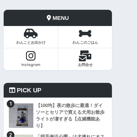
MENU
わんことお出かけ
わんこのごはん
Instagram
お問合せ
PICK UP
1
【100均】夜の散歩に最適！ダイ
ソーとセリアで買える犬用お散歩
ライトが凄すぎる【点滅機能あ
り】
2
「稲毛海浜公園」は犬連れにオス